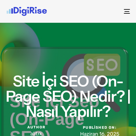
To
na
Site İçi SEO (On-
Page SEO) Nedir? |
Nasıl Yapılır?
AUTHOR
PUBLISHED ON:
alitrk
Haziran 16, 2025