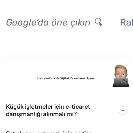
Google’da öne çıkın 🔍
Rak
İletişim Odaklı Dijital Pazarlama Ajansı
Sıkça Sorulanlar
Küçük işletmeler için e-ticaret
danışmanlığı alınmalı mı?