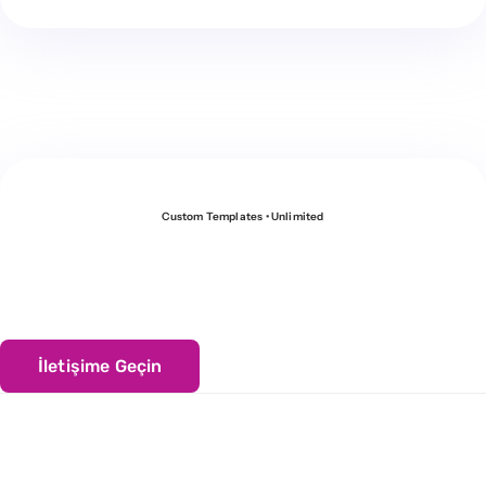
Custom Templates • Unlimited
Temsilcilerimizden
biriyle görüşün?
İletişime Geçin