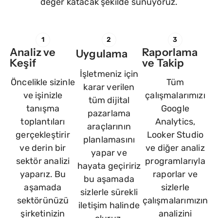
değer katacak şekilde sunuyoruz.
1
2
3
Analiz ve
Raporlama
Uygulama
Keşif
ve Takip
İşletmeniz için
Öncelikle sizinle
Tüm
karar verilen
ve işinizle
çalışmalarımızı
tüm dijital
tanışma
Google
pazarlama
toplantıları
Analytics,
araçlarının
gerçekleştirir
Looker Studio
planlamasını
ve derin bir
ve diğer analiz
yapar ve
sektör analizi
programlarıyla
hayata geçiririz
yaparız. Bu
raporlar ve
bu aşamada
aşamada
sizlerle
sizlerle sürekli
sektörünüzü
çalışmalarımızın
iletişim halinde
şirketinizin
analizini